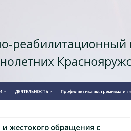
о-реабилитационный 
нолетних Краснояружс
И
ДЕЯТЕЛЬНОСТЬ
Профилактика экстремизма и т
keyboard_arrow_down
keyboard_arrow_down
 и жестокого обращения с