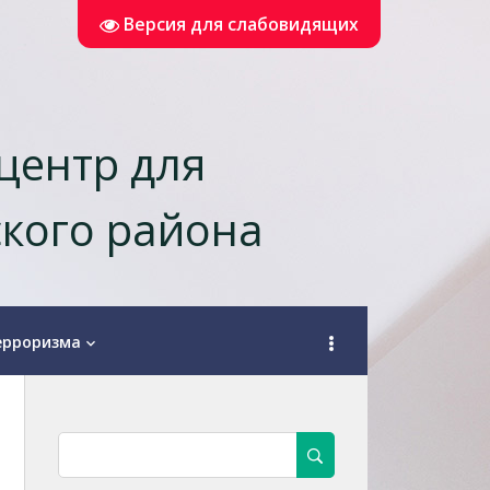
Версия для слабовидящих
центр для
кого района
ерроризма
keyboard_arrow_down