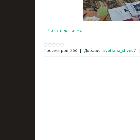
...
Читать дальше »
Просмотров:
263
|
Добавил:
svetlana_shvec7